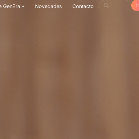
I
e GenEra
Novedades
Contacto