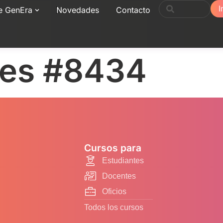
I
e GenEra
Novedades
Contacto
nes #8434
Cursos para
Estudiantes
Docentes
Oficios
Todos los cursos