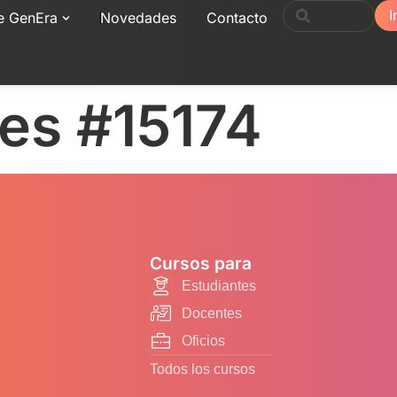
I
e GenEra
Novedades
Contacto
nes #15174
Cursos para
Estudiantes
Docentes
Oficios
Todos los cursos