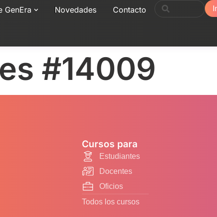
I
e GenEra
Novedades
Contacto
nes #14009
Cursos para
Estudiantes
Docentes
Oficios
Todos los cursos