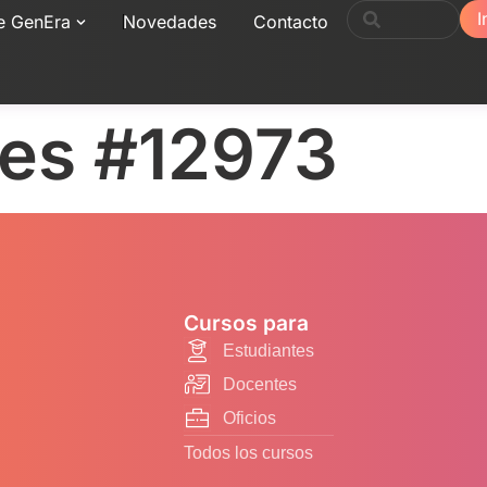
I
e GenEra
Novedades
Contacto
nes #12973
Cursos para
Estudiantes
Docentes
Oficios
Todos los cursos