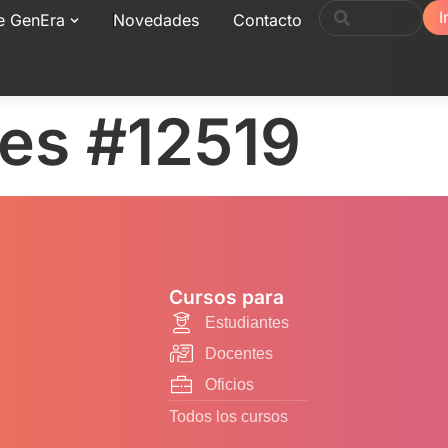
I
e GenEra
Novedades
Contacto
nes #12519
Cursos para
Estudiantes
Docentes
Oficios
Todos los cursos