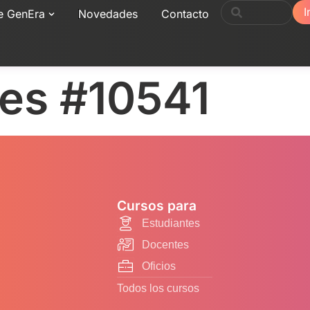
I
e GenEra
Novedades
Contacto
nes #10541
Cursos para
Estudiantes
Docentes
Oficios
Todos los cursos