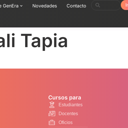
I
e GenEra
Novedades
Contacto
li Tapia
Cursos para
Estudiantes
Docentes
Oficios