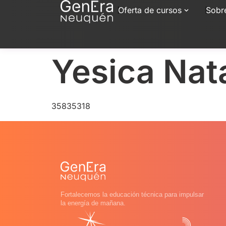
Oferta de cursos
Sobr
Yesica Nata
35835318
Fortalecemos la educación técnica para impulsar
la energía de mañana.