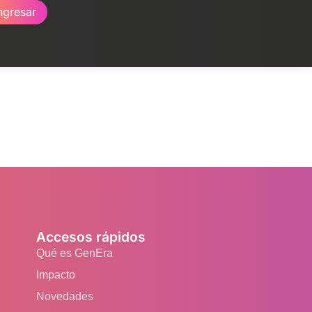
ngresar
Accesos rápidos
Qué es GenEra
Impacto
Novedades