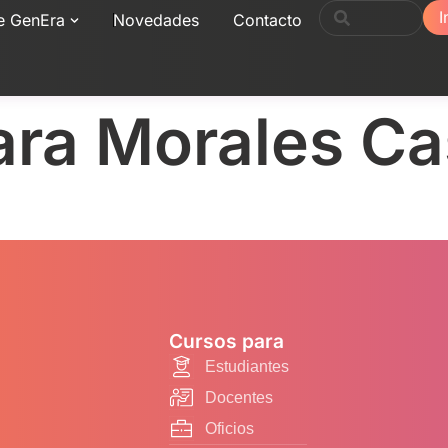
I
e GenEra
Novedades
Contacto
ara Morales Cas
Cursos para
Estudiantes
Docentes
Oficios