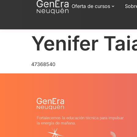
Oferta de cursos
Sobr
Yenifer Tai
47368540
Fortalecemos la educación técnica para impulsar
la energía de mañana.