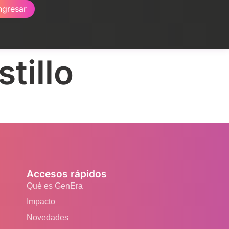
ngresar
tillo
Accesos rápidos
Qué es GenEra
Impacto
Novedades