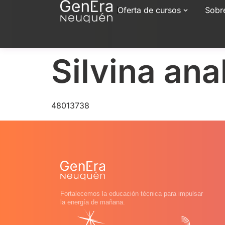
Oferta de cursos
Sobr
Silvina ana
48013738
Fortalecemos la educación técnica para impulsar
la energía de mañana.