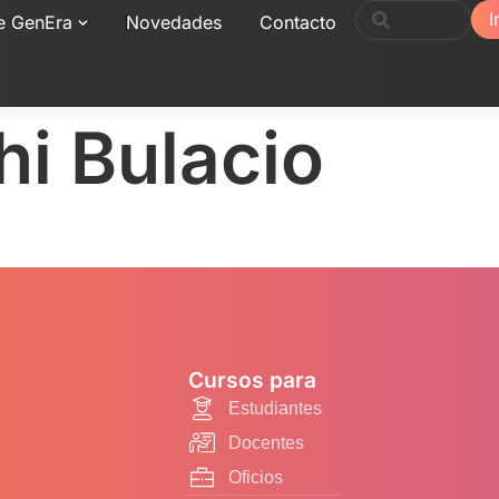
I
e GenEra
Novedades
Contacto
hi Bulacio
Cursos para
Estudiantes
Docentes
Oficios