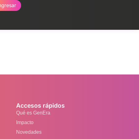
ngresar
Accesos rápidos
Qué es GenEra
Impacto
Novedades