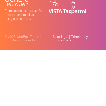
Fortalecemos la educación
técnica para impulsar la
energía de mañana.
© 2026 GenEra. Todos los
Nota legal | Términos y
derechos reservados.
condiciones.