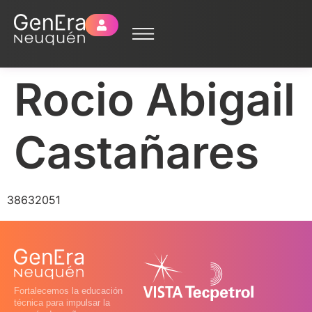
Rocio Abigail
Castañares
38632051
Fortalecemos la educación
técnica para impulsar la