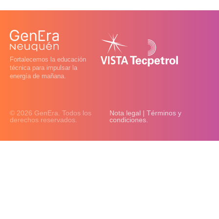
Fortalecemos la educación
técnica para impulsar la
energía de mañana.
© 2026 GenEra. Todos los
Nota legal | Términos y
derechos reservados.
condiciones.