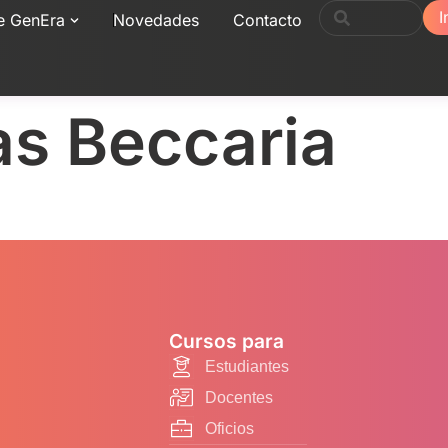
I
e GenEra
Novedades
Contacto
as Beccaria
Cursos para
Estudiantes
Docentes
Oficios