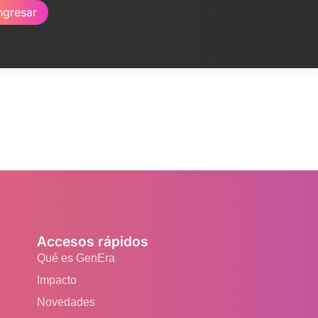
ngresar
Accesos rápidos
Qué es GenEra
Impacto
Novedades