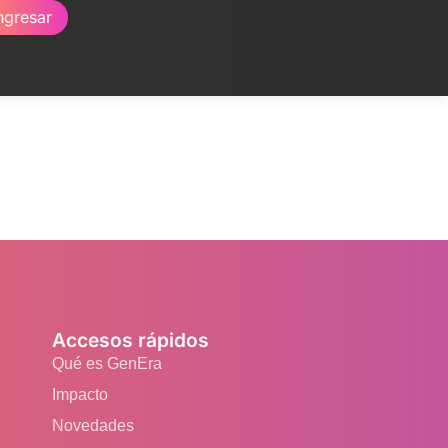
ngresar
Accesos rápidos
Qué es GenEra
Impacto
Novedades