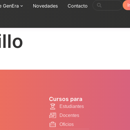
I
e GenEra
Novedades
Contacto
llo
Cursos para
Estudiantes
Docentes
Oficios