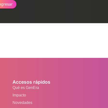
ngresar
Accesos rápidos
Qué es GenEra
Impacto
Novedades