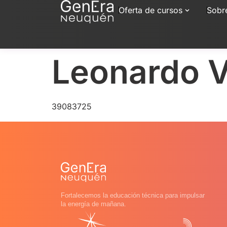
Oferta de cursos
Sobr
Leonardo 
39083725
Fortalecemos la educación técnica para impulsar
la energía de mañana.