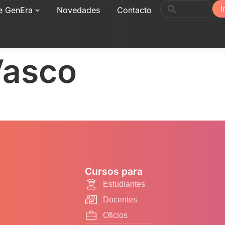
I
e GenEra
Novedades
Contacto
Vasco
Cursos para
Estudiantes
Docentes
Oficios