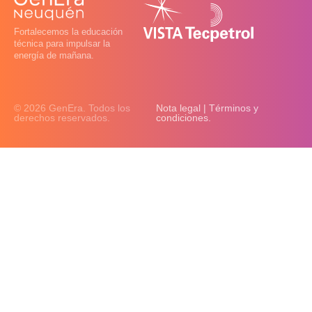
Fortalecemos la educación
técnica para impulsar la
energía de mañana.
© 2026 GenEra. Todos los
Nota legal | Términos y
derechos reservados.
condiciones.