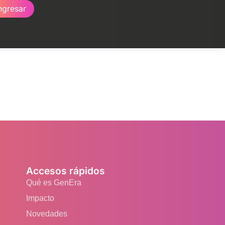
ngresar
Accesos rápidos
Qué es GenEra
Impacto
Novedades