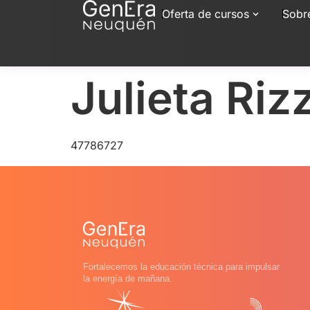
Oferta de cursos
Sobr
Julieta Riz
47786727
Fortalecemos la educación técnica para impulsar
la energía de mañana.