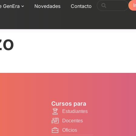
I
e GenEra
Novedades
Contacto
zo
Cursos para
Estudiantes
Docentes
Oficios