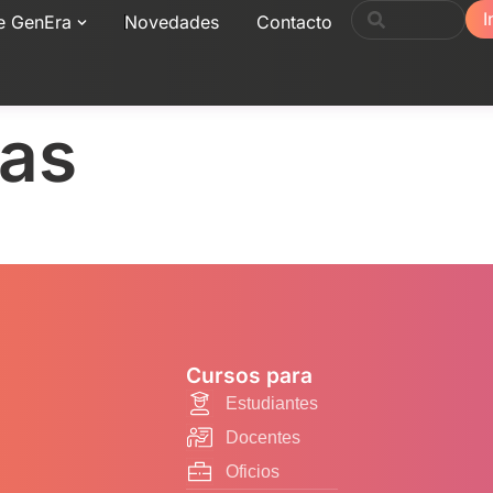
I
e GenEra
Novedades
Contacto
gas
Cursos para
Estudiantes
Docentes
Oficios