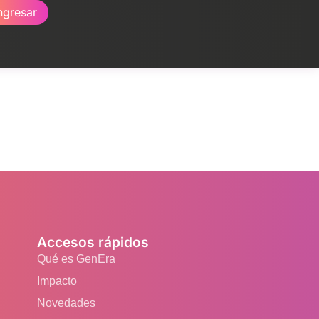
ngresar
Accesos rápidos
Qué es GenEra
Impacto
Novedades