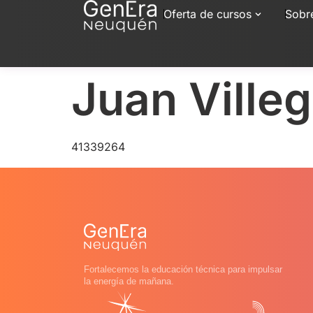
Oferta de cursos
Sobr
Juan Ville
41339264
Fortalecemos la educación técnica para impulsar
la energía de mañana.