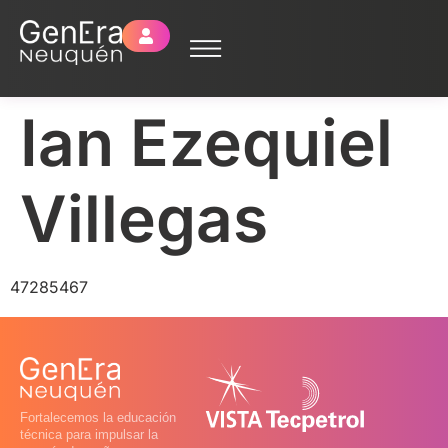
Ian Ezequiel
Villegas
47285467
Fortalecemos la educación
técnica para impulsar la