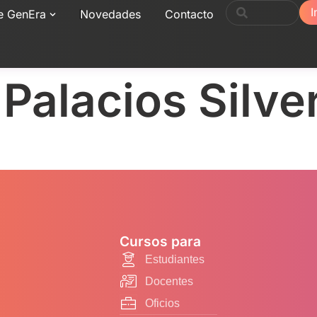
I
e GenEra
Novedades
Contacto
Palacios Silve
Cursos para
Estudiantes
Docentes
Oficios