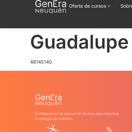
Oferta de cursos
Sobr
Guadalupe 
48145140
Fortalecemos la educación técnica para impulsar
la energía de mañana.