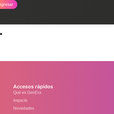
ngresar
r
Accesos rápidos
Qué es GenEra
Impacto
Novedades