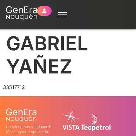
GABRIEL
YAÑEZ
33517712
Fortalecemos la educación
técnica para impulsar la