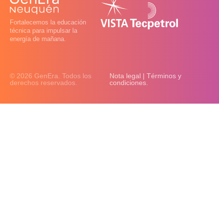
Fortalecemos la educación
técnica para impulsar la
energía de mañana.
© 2026 GenEra. Todos los
Nota legal | Términos y
derechos reservados.
condiciones.