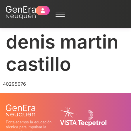
denis martin
castillo
40295076
Fortalecemos la educación
técnica para impulsar la