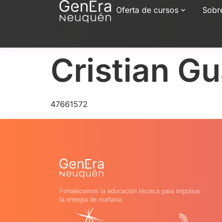
Oferta de cursos
Sobr
Cristian G
47661572
Fortalecemos la educación técnica para impulsar
la energía de mañana.