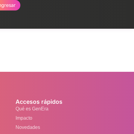
ngresar
Accesos rápidos
Qué es GenEra
Impacto
Novedades