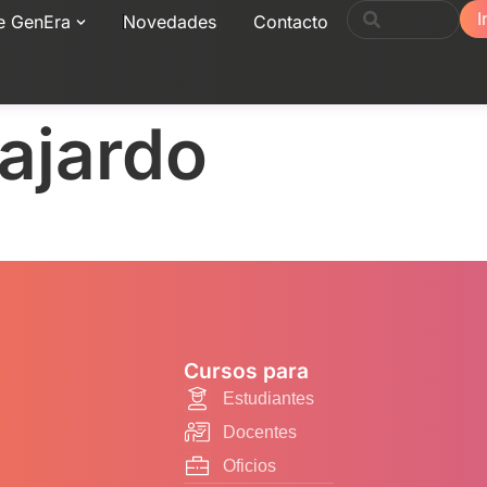
I
e GenEra
Novedades
Contacto
uajardo
Cursos para
Estudiantes
Docentes
Oficios