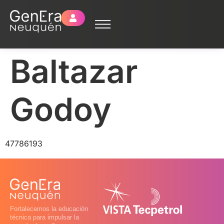
Baltazar
Godoy
47786193
Fortalecemos la educación
técnica para impulsar la