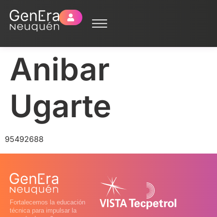
Anibar
Ugarte
95492688
Fortalecemos la educación
técnica para impulsar la