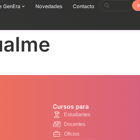
I
e GenEra
Novedades
Contacto
ualme
Cursos para
Estudiantes
Docentes
Oficios