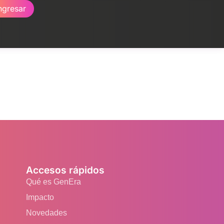
ngresar
Accesos rápidos
Qué es GenEra
Impacto
Novedades