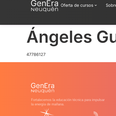
Oferta de cursos
Sobr
Ángeles G
47786127
Fortalecemos la educación técnica para impulsar
la energía de mañana.