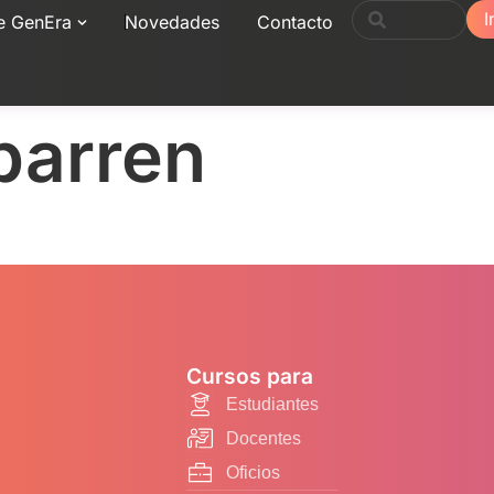
I
e GenEra
Novedades
Contacto
barren
Cursos para
Estudiantes
Docentes
Oficios