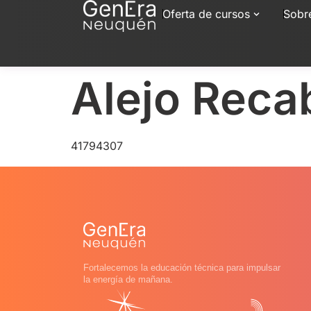
Oferta de cursos
Sobr
Alejo Reca
41794307
Fortalecemos la educación técnica para impulsar
la energía de mañana.