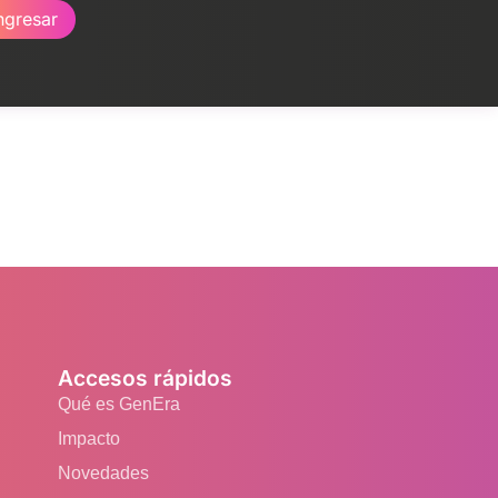
ngresar
Accesos rápidos
Qué es GenEra
Impacto
Novedades