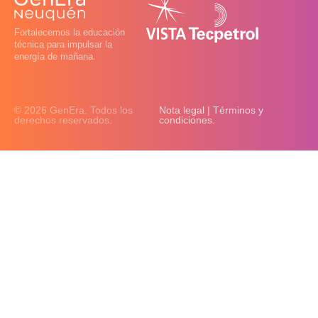
Fortalecemos la educación
técnica para impulsar la
energía de mañana.
© 2026 GenEra. Todos los
Nota legal | Términos y
derechos reservados.
condiciones.