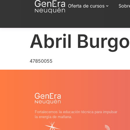
Oferta de cursos
Sobr
Abril Burg
47850055
Fortalecemos la educación técnica para impulsar
la energía de mañana.