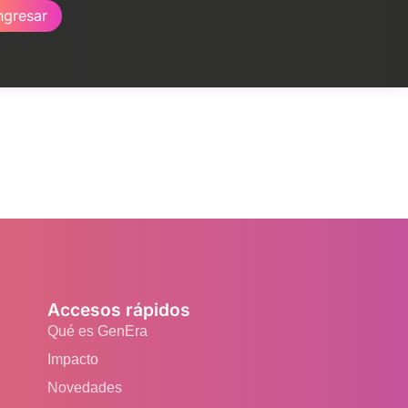
ngresar
Accesos rápidos
Qué es GenEra
Impacto
Novedades