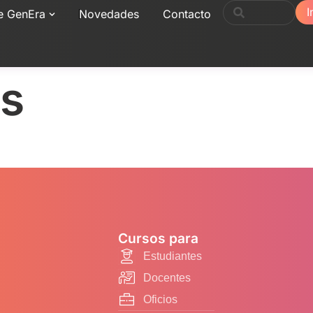
I
e GenEra
Novedades
Contacto
os
Cursos para
Estudiantes
Docentes
Oficios