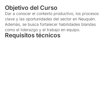
Objetivo del Curso
Dar a conocer el contexto productivo, los procesos
clave y las oportunidades del sector en Neuquén.
Además, se busca fortalecer habilidades blandas
como el liderazgo y el trabajo en equipo.
Requisitos técnicos
Para poder interactuar en el Aula virtual de
Classroom, cada participante (usuario) deberá contar
con:
Dispositivo con conexión a internet y pantalla
apropiada para la buena lectura del material
bibliográfico.
Editor de archivos Word; Convertidor a PDF.
Temario
Curso: Introducción a la Industria Hidrocarburífera de
la Región
ÁREA TÉCNICA
• Taller: “La Industria Hidrocarburífera: roles y