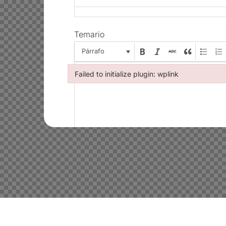
Temario
Párrafo
Failed to initialize plugin: wplink
Failed to initialize plugin: wplink
Evaluación
Párrafo
Failed to initialize plugin: wplink