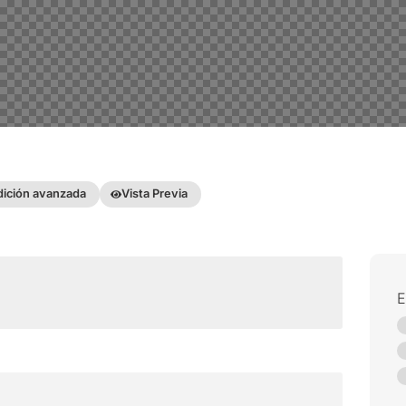
dición avanzada
Vista Previa
E