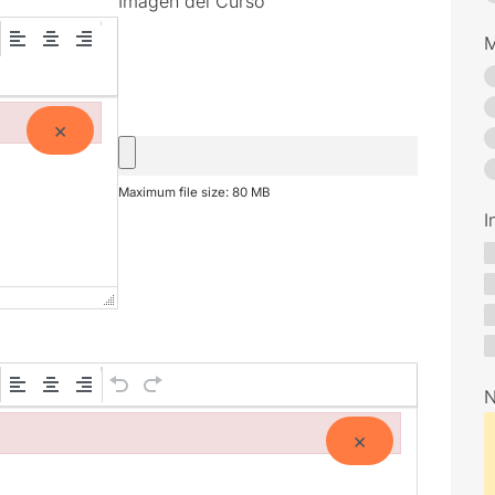
Imagen del Curso
M
×
Maximum file size: 80 MB
I
N
×