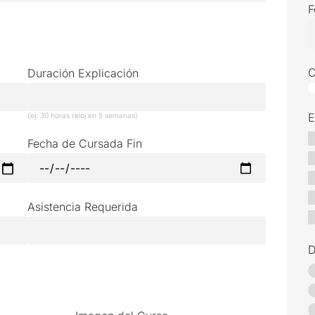
F
C
Duración Explicación
E
(ej: 30 horas reloj en 5 semanas)
Fecha de Cursada Fin
Asistencia Requerida
D